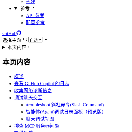
构建
参考
API 参考
配置参考
GitHub
选择主题
本页内容
本页内容
概述
查看 GitHub Copilot 的日志
收集网络诊断信息
调试聊天交互
/troubleshoot 斜杠命令(Slash Command)
智能体(Agent)调试日志面板（预览版）
聊天调试视图
排查 MCP 服务器问题