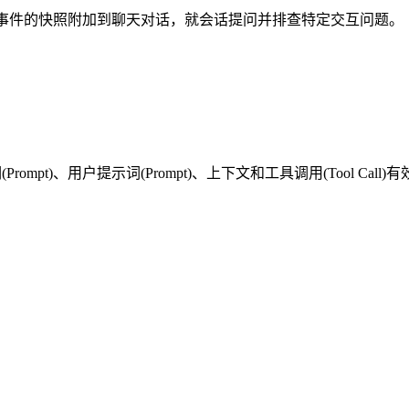
t)调试事件的快照附加到聊天对话，就会话提问并排查特定交互问题。
pt)、用户提示词(Prompt)、上下文和工具调用(Tool Call