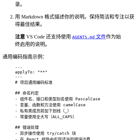
录。
用 Markdown 格式描述你的说明。保持简洁和专注以获
得最佳结果。
注意
VS Code 还支持使用
文件
作为始
AGENTS.md
终启用的说明。
通用编码指南示例：
---
applyTo
: 
"
**
"
---
# 项目通用编码标准
## 命名约定
-
 组件名、接口和类型别名使用 PascalCase
-
 变量、函数和方法使用 camelCase
-
 私有类成员前加下划线（_）
-
 常量使用全大写（ALL_CAPS）
## 错误处理
-
 异步操作使用 try/catch 块
-
 在 React 组件中实现适当的错误边界