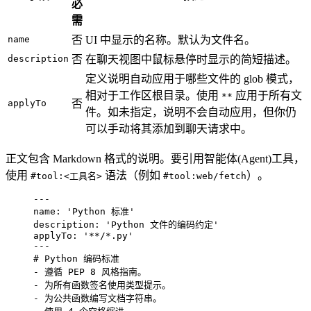
必
需
name
否
UI 中显示的名称。默认为文件名。
description
否
在聊天视图中鼠标悬停时显示的简短描述。
定义说明自动应用于哪些文件的 glob 模式，
相对于工作区根目录。使用
应用于所有文
**
applyTo
否
件。如未指定，说明不会自动应用，但你仍
可以手动将其添加到聊天请求中。
正文包含 Markdown 格式的说明。要引用智能体(Agent)工具，
使用
语法（例如
）。
#tool:<工具名>
#tool:web/fetch
---
name
: 
'
Python 标准
'
description
: 
'
Python 文件的编码约定
'
applyTo
: 
'
**/*.py
'
---
# Python 编码标准
-
 遵循 PEP 8 风格指南。
-
 为所有函数签名使用类型提示。
-
 为公共函数编写文档字符串。