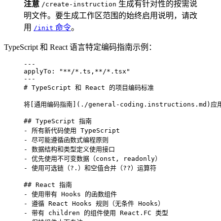
注意
生成有针对性的按需说
/create-instruction
明文件。要生成工作区范围的始终启用说明，请改
用
命令
。
/init
TypeScript 和 React 语言特定编码指南示例：
---
applyTo
: 
"
**/*.ts,**/*.tsx
"
---
# TypeScript 和 React 的项目编码标准
将[
通用编码指南
]
(
./general-coding.instructions.md
)
应
## TypeScript 指南
-
 所有新代码使用 TypeScript
-
 尽可能遵循函数式编程原则
-
 数据结构和类型定义使用接口
-
 优先使用不可变数据（const, readonly）
-
 使用可选链（?.）和空值合并（??）运算符
## React 指南
-
 使用带有 Hooks 的函数组件
-
 遵循 React Hooks 规则（无条件 Hooks）
-
 带有 children 的组件使用 React.FC 类型