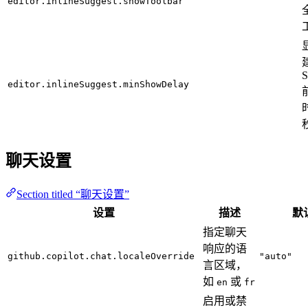
editor.inlineSuggest.showToolbar
建
S
editor.inlineSuggest.minShowDelay
聊天设置
Section titled “聊天设置”
设置
描述
默
指定聊天
响应的语
github.copilot.chat.localeOverride
"auto"
言区域，
如
或
en
fr
启用或禁