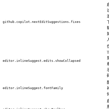
github.copilot.nextEditSuggestions.fixes
editor.inlineSuggest.edits.showCollapsed
editor.inlineSuggest.fontFamily