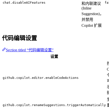
chat.disableAIFeatures
fa
和内联建议
(Inline
Suggestion)，
并禁用
Copilot 扩展
代码编辑设置
Section titled “代码编辑设置”
设置
C
github.copilot.editor.enableCodeActions
github.copilot.renameSuggestions.triggerAutomatically