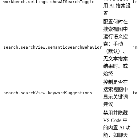
workbench.settings.showAISearchToggle
tr
用 AI 搜索设
置
配置何时在
搜索视图中
运行语义搜
索：手动
search.searchView.semanticSearchBehavior
"m
（默认）、
无文本搜索
结果时、或
始终
控制是否在
搜索视图中
search.searchView.keywordSuggestions
fa
显示关键词
建议
禁用并隐藏
VS Code 中
的内置 AI 功
能，如聊天