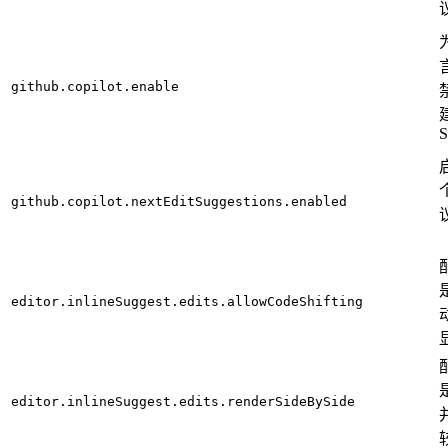
github.copilot.enable
建
S
github.copilot.nextEditSuggestions.enabled
editor.inlineSuggest.edits.allowCodeShifting
editor.inlineSuggest.edits.renderSideBySide