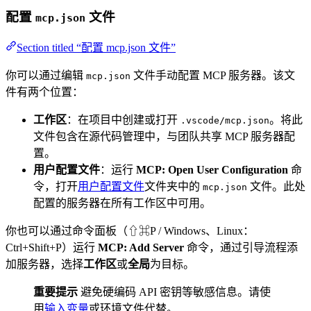
配置
文件
mcp.json
Section titled “配置 mcp.json 文件”
你可以通过编辑
文件手动配置 MCP 服务器。该文
mcp.json
件有两个位置：
工作区
：在项目中创建或打开
。将此
.vscode/mcp.json
文件包含在源代码管理中，与团队共享 MCP 服务器配
置。
用户配置文件
：运行
MCP: Open User Configuration
命
令，打开
用户配置文件
文件夹中的
文件。此处
mcp.json
配置的服务器在所有工作区中可用。
你也可以通过命令面板（⇧⌘P / Windows、Linux：
Ctrl+Shift+P）运行
MCP: Add Server
命令，通过引导流程添
加服务器，选择
工作区
或
全局
为目标。
重要提示
避免硬编码 API 密钥等敏感信息。请使
用
输入变量
或环境文件代替。