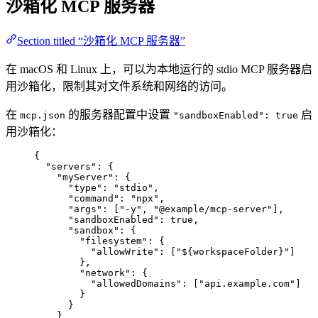
沙箱化 MCP 服务器
Section titled “沙箱化 MCP 服务器”
在 macOS 和 Linux 上，可以为本地运行的 stdio MCP 服务器启
用沙箱化，限制其对文件系统和网络的访问。
在
的服务器配置中设置
启
mcp.json
"sandboxEnabled": true
用沙箱化：
{
"servers"
: {
"myServer"
: {
"type"
: 
"
stdio
"
,
"command"
: 
"
npx
"
,
"args"
: [
"
-y
"
, 
"
@example/mcp-server
"
],
"sandboxEnabled"
: 
true
,
"sandbox"
: {
"filesystem"
: {
"allowWrite"
: [
"
${workspaceFolder}
"
]
},
"network"
: {
"allowedDomains"
: [
"
api.example.com
"
]
}
}
}