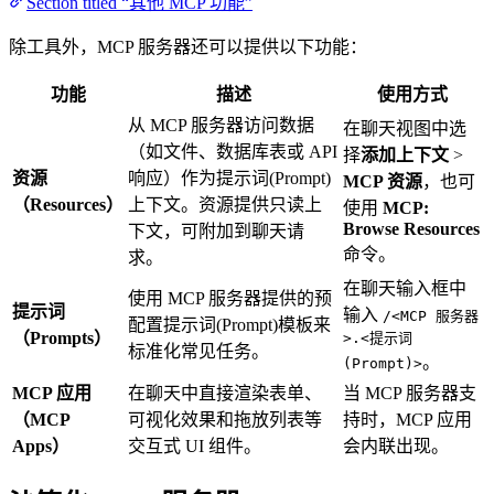
Section titled “其他 MCP 功能”
除工具外，MCP 服务器还可以提供以下功能：
功能
描述
使用方式
从 MCP 服务器访问数据
在聊天视图中选
（如文件、数据库表或 API
择
添加上下文
>
资源
响应）作为提示词(Prompt)
MCP 资源
，也可
（Resources）
上下文。资源提供只读上
使用
MCP:
Browse Resources
下文，可附加到聊天请
命令。
求。
在聊天输入框中
使用 MCP 服务器提供的预
提示词
输入
/<MCP 服务器
配置提示词(Prompt)模板来
（Prompts）
>.<提示词
标准化常见任务。
。
(Prompt)>
MCP 应用
在聊天中直接渲染表单、
当 MCP 服务器支
（MCP
可视化效果和拖放列表等
持时，MCP 应用
Apps）
交互式 UI 组件。
会内联出现。