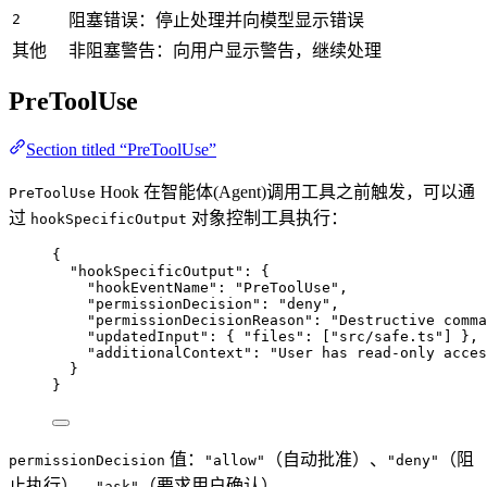
2
阻塞错误：停止处理并向模型显示错误
其他
非阻塞警告：向用户显示警告，继续处理
PreToolUse
Section titled “PreToolUse”
Hook 在智能体(Agent)调用工具之前触发，可以通
PreToolUse
过
对象控制工具执行：
hookSpecificOutput
{
"hookSpecificOutput"
: {
"hookEventName"
: 
"
PreToolUse
"
,
"permissionDecision"
: 
"
deny
"
,
"permissionDecisionReason"
: 
"
Destructive comma
"updatedInput"
: { 
"files"
: [
"
src/safe.ts
"
] },
"additionalContext"
: 
"
User has read-only acces
}
}
值：
（自动批准）、
（阻
permissionDecision
"allow"
"deny"
止执行）、
（要求用户确认）。
"ask"