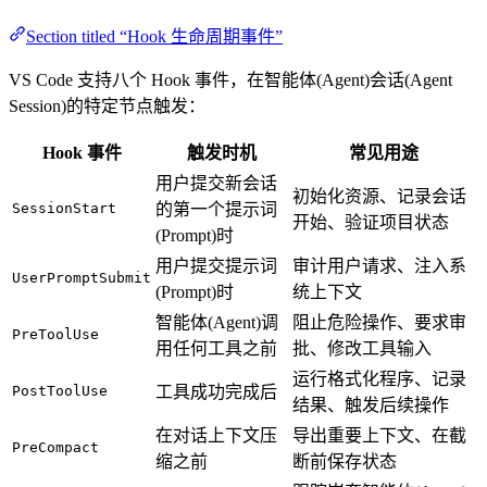
Section titled “Hook 生命周期事件”
VS Code 支持八个 Hook 事件，在智能体(Agent)会话(Agent
Session)的特定节点触发：
Hook 事件
触发时机
常见用途
用户提交新会话
初始化资源、记录会话
SessionStart
的第一个提示词
开始、验证项目状态
(Prompt)时
用户提交提示词
审计用户请求、注入系
UserPromptSubmit
(Prompt)时
统上下文
智能体(Agent)调
阻止危险操作、要求审
PreToolUse
用任何工具之前
批、修改工具输入
运行格式化程序、记录
PostToolUse
工具成功完成后
结果、触发后续操作
在对话上下文压
导出重要上下文、在截
PreCompact
缩之前
断前保存状态