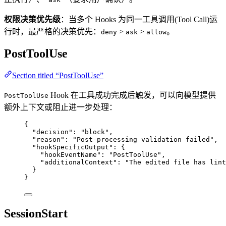
权限决策优先级
：当多个 Hooks 为同一工具调用(Tool Call)运
行时，最严格的决策优先：
>
>
。
deny
ask
allow
PostToolUse
Section titled “PostToolUse”
Hook 在工具成功完成后触发，可以向模型提供
PostToolUse
额外上下文或阻止进一步处理：
{
"decision"
: 
"
block
"
,
"reason"
: 
"
Post-processing validation failed
"
,
"hookSpecificOutput"
: {
"hookEventName"
: 
"
PostToolUse
"
,
"additionalContext"
: 
"
The edited file has lint
}
}
SessionStart