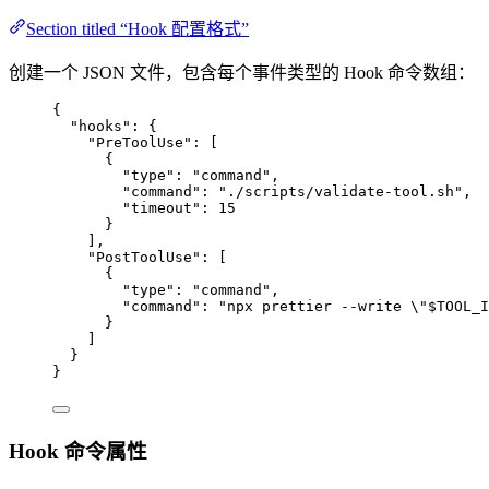
Section titled “Hook 配置格式”
创建一个 JSON 文件，包含每个事件类型的 Hook 命令数组：
{
"hooks"
: {
"PreToolUse"
: [
{
"type"
: 
"
command
"
,
"command"
: 
"
./scripts/validate-tool.sh
"
,
"timeout"
: 
15
}
],
"PostToolUse"
: [
{
"type"
: 
"
command
"
,
"command"
: 
"
npx prettier --write 
\"
$TOOL_I
}
]
}
}
Hook 命令属性