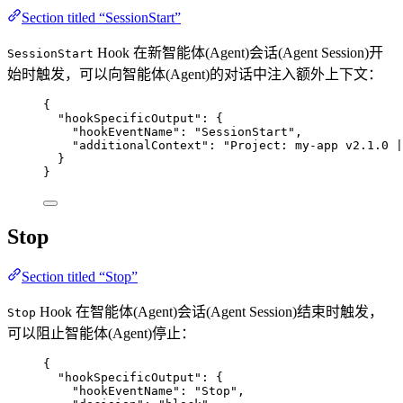
Section titled “SessionStart”
Hook 在新智能体(Agent)会话(Agent Session)开
SessionStart
始时触发，可以向智能体(Agent)的对话中注入额外上下文：
{
"hookSpecificOutput"
: {
"hookEventName"
: 
"
SessionStart
"
,
"additionalContext"
: 
"
Project: my-app v2.1.0 |
}
}
Stop
Section titled “Stop”
Hook 在智能体(Agent)会话(Agent Session)结束时触发，
Stop
可以阻止智能体(Agent)停止：
{
"hookSpecificOutput"
: {
"hookEventName"
: 
"
Stop
"
,