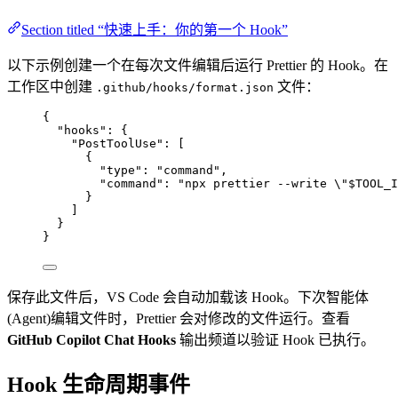
Section titled “快速上手：你的第一个 Hook”
以下示例创建一个在每次文件编辑后运行 Prettier 的 Hook。在
工作区中创建
文件：
.github/hooks/format.json
{
"hooks"
: {
"PostToolUse"
: [
{
"type"
: 
"
command
"
,
"command"
: 
"
npx prettier --write 
\"
$TOOL_I
}
]
}
}
保存此文件后，VS Code 会自动加载该 Hook。下次智能体
(Agent)编辑文件时，Prettier 会对修改的文件运行。查看
GitHub Copilot Chat Hooks
输出频道以验证 Hook 已执行。
Hook 生命周期事件