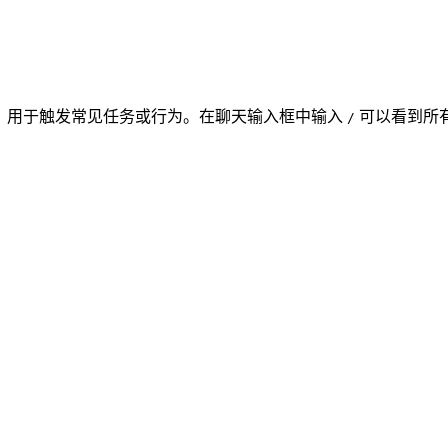
at 中的快捷方式，用于触发常见任务或行为。在聊天输入框中输入
可以看到所有可
/