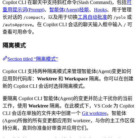
Copilot CLI 在聊天中支持斜杠命令(Slash Command)，包括
可
重用提示词(Prompt)
、
智能体(Agent)技能
、
Hooks
、用于管理
长对话的
，以及用于切换
工具自动批准
的
或
/compact
/yolo
。在 Copilot CLI 会话的聊天输入框中输入
可
/autoApprove
/
查看可用命令。
隔离模式
Section titled “隔离模式”
Copilot CLI 支持两种隔离模式来管理智能体(Agent)变更如何
应用到代码库：
Worktree
和
Workspace
隔离。你可以在创建
新的 Copilot CLI 会话时选择隔离模式。
要隔离 Copilot CLI 智能体(Agent)的变更并防止干扰你的当前
工作，使用
Worktree
隔离。在此模式下，VS Code 为 Copilot
CLI 会话在单独的文件夹中创建一个
Git worktree
。智能体
(Agent)所做的所有变更都应用到 worktree，与你的主工作区保
持分离，直到你准备好审查并应用它们。