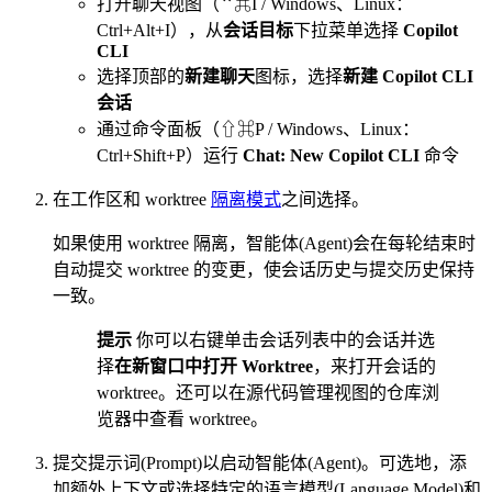
打开聊天视图（⌃⌘I / Windows、Linux：
Ctrl+Alt+I），从
会话目标
下拉菜单选择
Copilot
CLI
选择顶部的
新建聊天
图标，选择
新建 Copilot CLI
会话
通过命令面板（⇧⌘P / Windows、Linux：
Ctrl+Shift+P）运行
Chat: New Copilot CLI
命令
在工作区和 worktree
隔离模式
之间选择。
如果使用 worktree 隔离，智能体(Agent)会在每轮结束时
自动提交 worktree 的变更，使会话历史与提交历史保持
一致。
提示
你可以右键单击会话列表中的会话并选
择
在新窗口中打开 Worktree
，来打开会话的
worktree。还可以在源代码管理视图的仓库浏
览器中查看 worktree。
提交提示词(Prompt)以启动智能体(Agent)。可选地，添
加额外上下文或选择特定的语言模型(Language Model)和